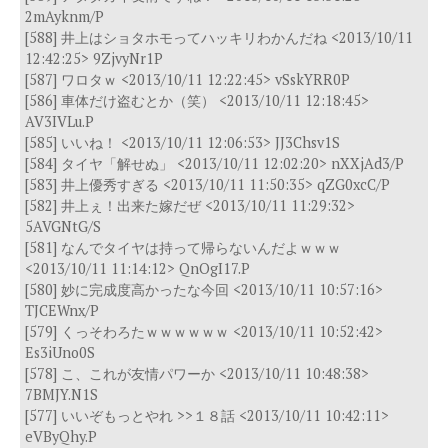
2mAyknm/P
[588] 井上はショタホモってハッキリわかんだね <2013/10/11
12:42:25> 9ZjvyNr1P
[587] ワロタｗ <2013/10/11 12:22:45> vSskYRR0P
[586] 車体だけ盗むとか（笑） <2013/10/11 12:18:45>
AV3IVLu.P
[585] いいね！ <2013/10/11 12:06:53> JJ3Chsv1S
[584] タイヤ「解せぬ」 <2013/10/11 12:02:20> nXXjAd3/P
[583] 井上優秀すぎる <2013/10/11 11:50:35> qZG0xcC/P
[582] 井上ぇ！出来た嫁だぜ <2013/10/11 11:29:32>
5AVGNtG/S
[581] なんでタイヤは持って帰らないんだよｗｗｗ
<2013/10/11 11:14:12> QnOgI17.P
[580] 妙に完成度高かったな今回 <2013/10/11 10:57:16>
TJCEWnx/P
[579] くっそわろたｗｗｗｗｗｗ <2013/10/11 10:52:42>
Es3iUno0S
[578] こ、これが友情パワーか <2013/10/11 10:48:38>
7BMJY.N1S
[577] いいぞもっとやれ >>１８話 <2013/10/11 10:42:11>
eVByQhy.P