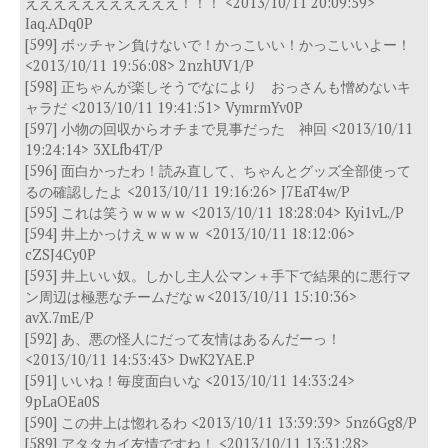
えええええええええええ！！！ <2013/10/11 20:09:59>
Iaq.ADq0P
[599] ボッチャン負けないで！かっこいい！かっこいいよー！
<2013/10/11 19:56:08> 2nzhUV1/P
[598] 正ちゃんが楽しそうでなにより おっさんも憎めないキ
ャラだ <2013/10/11 19:41:51> VymrmYv0P
[597] 小物の回収からオチまで見事だった 神回 <2013/10/11
19:24:14> 3XLfb4T/P
[596] 面白かったわ！読み直して、ちゃんとグッズ全部使って
るの確認したよ <2013/10/11 19:16:26> J7EaT4w/P
[595] これは笑うｗｗｗｗ <2013/10/11 18:28:04> Kyi1vL./P
[594] 井上かっけえｗｗｗｗ <2013/10/11 18:12:06>
cZSJ4Cy0P
[593] 井上いい奴。しかし主人公マン＋手下で結果的に悪行マ
ン周辺は極悪なチームだなｗ<2013/10/11 15:10:36>
avX.7mE/P
[592] あ、悪の怪人にだって友情はあるんだーっ！
<2013/10/11 14:53:43> DwK2YAE.P
[591] いいね！毎度面白いな <2013/10/11 14:33:24>
9pLaOEa0S
[590] この井上は惚れるわ <2013/10/11 13:39:39> 5nz6Gg8/P
[589] アタタカイ友情ですね！ <2013/10/11 13:31:28>