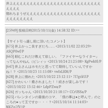
井上ええええええええええええええええええええええええええ
ええええ
惚れちまうぜええええええええええええええええええええええ
ええええええええ
[25949]
投稿日時2013/10/11(金) 14:58:32
ID:==
【サイト引っ越し前に頂いたコメント】
[675] 井上かっこ良すぎだろ…… <2013/11/02 22:03:29>
ASQP0wf/P
[663] 頼むこれだけ教えて欲しい。『ファイヤーなライター』
ってなんやねん（ビシィッ <2013/10/24 21:25:08> KgPwk0l/P
[647] 井上さんはホモだと思ってて期待していいんですか
ね！？ <2013/10/23 11:15:08> vwIxLKM/P
[628] 井上に惚れた <2013/10/22 23:12:11> 7I7gzkU.P
[627] かわいい！癒されました！！続きが楽しみです！
<2013/10/22 13:52:46> LdpPZwa/P
[626] ガッちゃん <2013/10/20 21:18:17> CCrUSSa/P
[625] バレンタインの最後のコマ、「僕の事は●と呼んで」のと
ころの●って王ですか・・・？<2013/10/14 11:14:03>
NKZp7fV1P