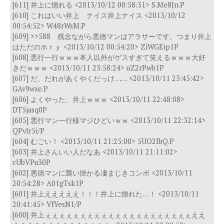
[611] 井上に惚れる <2013/10/12 00:58:31> S.Me8Jn.P
[610] これはいい井上 ナイス井上ナイス <2013/10/12
00:54:52> W48rWsM.P
[609] >>588 残念ながら悪徳マンはアラサーです。つまり井上
はただのホｒｙ <2013/10/12 00:54:20> ZiWGEip1P
[608] 悪行一行ｗｗｗ本人以外がゲスすぎて笑えるｗｗｗ大好
きだｗｗｗ <2013/10/11 23:58:24> uZ2rPwb1P
[607] だ、だれがあくやくだっけ…… <2013/10/11 23:45:42>
GAv9wxe.P
[606] よくやった、井上ｗｗｗ <2013/10/11 22:48:08>
DT5jasq0P
[605] 悪行マン一行様マジひどいｗｗ <2013/10/11 22:32:14>
QPvIr5i/P
[604] むごい！ <2013/10/11 21:25:00> 5UO2lbQ.P
[603] 井上さんいい人だなあ <2013/10/11 21:11:02>
cUbVPu30P
[602] 悪徳マンに襲い掛かる凄まじきコンボ <2013/10/11
20:54:28> A01gTsk1P
[601] 井上えええええ！！！井上に惚れた…！ <2013/10/11
20:41:45> VfYesN1/P
[600] 井上ぇぇぇぇぇぇぇぇぇぇぇぇぇぇぇぇぇぇぇぇぇええ