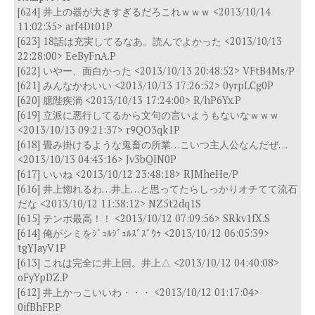
[624] 井上の器が大きすぎるだろこれｗｗｗ <2013/10/14
11:02:35> arf4Dt01P
[623] 18話は充実してるなあ。読んでよかった <2013/10/13
22:28:00> EeByFnA.P
[622] いやー、面白かった <2013/10/13 20:48:52> VFtB4Ms/P
[621] みんなかわいい <2013/10/13 17:26:52> 0yrpLCg0P
[620] 臆陛疾淌 <2013/10/13 17:24:00> R/hP6Yx.P
[619] 立派に悪行してるから文句の言いようもないなｗｗｗ
<2013/10/13 09:21:37> r9QO3qk1P
[618] 畳み掛けるような鬼畜の所業…こいつ主人公なんだぜ…
<2013/10/13 04:43:16> Jv3bQIN0P
[617] いいね <2013/10/12 23:48:18> RJMheHe/P
[616] 井上惚れるわ…井上…と思ってたらしっかりオチてて流石
だな <2013/10/12 11:38:12> NZ5t2dq1S
[615] テンポ最高！！ <2013/10/12 07:09:56> SRkv1fX.S
[614] 俺がシミをｼﾞｭﾙｼﾞｭﾙｽﾞｽﾞｳｩ <2013/10/12 06:05:39>
tgYJayV1P
[613] これは完全に井上回。井上△ <2013/10/12 04:40:08>
oFyYpDZ.P
[612] 井上かっこいいわ・・・ <2013/10/12 01:17:04>
0ifBhFP.P