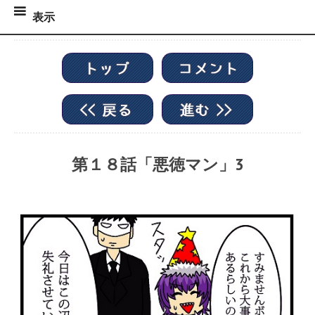
表
表示
示
コ
ン
テ
ン
ツ
へ
ス
キ
第１８話「悪徳マン」3
ッ
プ