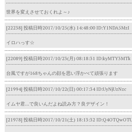
世界を変えさせておくれよ～♪
[22238]
投稿日時2017/10/25(水) 14:48:00
ID:Y1NDA5MzI
イロハっす☆
[22089]
投稿日時2017/10/23(月) 08:18:31
ID:kyMTY3MTk
台風ですが168ちゃんの顔を思い浮かべて頑張ります
[21994]
投稿日時2017/10/22(日) 00:17:34
ID:UyNjUzNzc
イムヤ君…で良いんだよね読み方？良デザイン！
[21978]
投稿日時2017/10/21(土) 18:13:32
ID:Q4OTQwOT