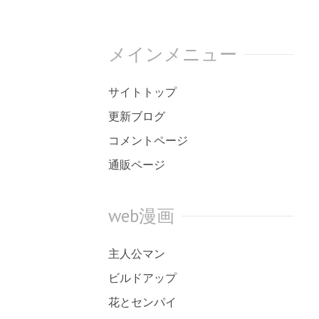
コ
ン
テ
メインメニュー
ン
ツ
サイトトップ
へ
ス
更新ブログ
キ
コメントページ
ッ
プ
通販ページ
web漫画
主人公マン
ビルドアップ
花とセンパイ