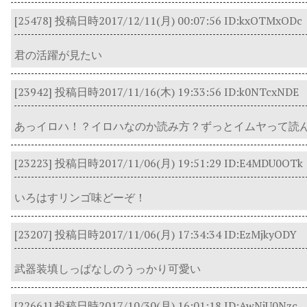
[25478]
投稿日時2017/12/11(月) 00:07:56
ID:kxOTMxODc
君の活躍が見たい
[23942]
投稿日時2017/11/16(木) 19:33:56
ID:k0NTcxNDE
あっイロハ！？イロハなのか読み方？ずっとイムヤって読
[23223]
投稿日時2017/11/06(月) 19:51:29
ID:E4MDU0OTk
いろはすリンゴ味どーぞ！
[23207]
投稿日時2017/11/06(月) 17:34:34
ID:EzMjkyODY
武器装填しっぱなしのうっかり可愛い
[22661]
投稿日時2017/10/30(月) 16:01:18
ID:AwNjU0Nzc